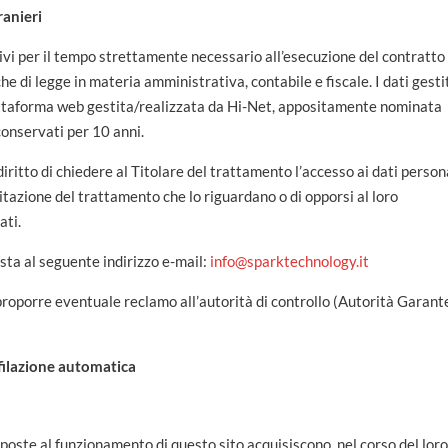
ranieri
hivi per il tempo strettamente necessario all’esecuzione del contratto 
he di legge in materia amministrativa, contabile e fiscale. I dati gesti
iattaforma web gestita/realizzata da Hi-Net, appositamente nominata
onservati per 10 anni.
iritto di chiedere al Titolare del trattamento l’accesso ai dati person
imitazione del trattamento che lo riguardano o di opporsi al loro
ati.
esta al seguente indirizzo e-mail:
info@sparktechnology.it
 proporre eventuale reclamo all’autorità di controllo (Autorità Garant
filazione automatica
eposte al funzionamento di questo sito acquisiscono, nel corso del lor