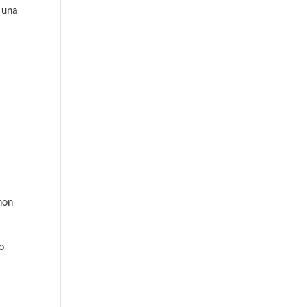
i una
 non
to