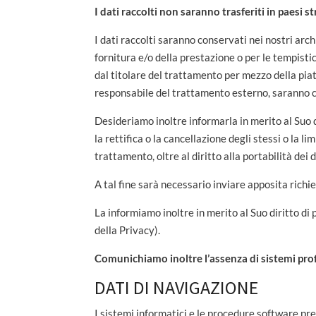
I dati raccolti non saranno trasferiti in paesi st
I dati raccolti saranno conservati nei nostri arc
fornitura e/o della prestazione o per le tempistic
dal titolare del trattamento per mezzo della p
responsabile del trattamento esterno, saranno c
Desideriamo inoltre informarla in merito al Suo d
la rettifica o la cancellazione degli stessi o la l
trattamento, oltre al diritto alla portabilità dei d
A tal fine sarà necessario inviare apposita richi
La informiamo inoltre in merito al Suo diritto di
della Privacy).
Comunichiamo inoltre l’assenza di sistemi pro
DATI DI NAVIGAZIONE
I sistemi informatici e le procedure software pr