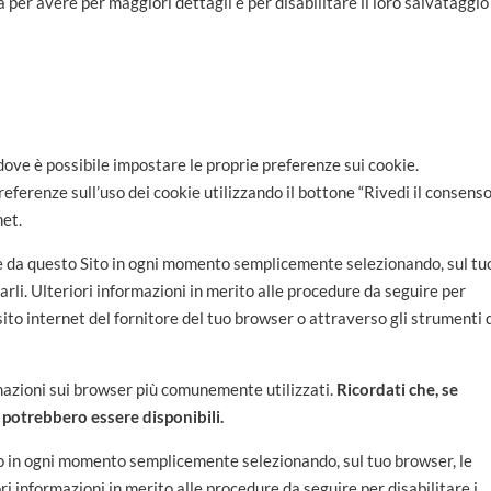
 per avere per maggiori dettagli e per disabilitare il loro salvataggio
ove è possibile impostare le proprie preferenze sui cookie.
ferenze sull’uso dei cookie utilizzando il bottone “Rivedi il consenso
net.
okie da questo Sito in ogni momento semplicemente selezionando, sul tu
arli. Ulteriori informazioni in merito alle procedure da seguire per
sito internet del fornitore del tuo browser o attraverso gli strumenti 
azioni sui browser più comunemente utilizzati.
Ricordati che, se
to potrebbero essere disponibili.
ito in ogni momento semplicemente selezionando, sul tuo browser, le
ri informazioni in merito alle procedure da seguire per disabilitare i