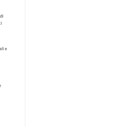
di
ti
ali e
e
o