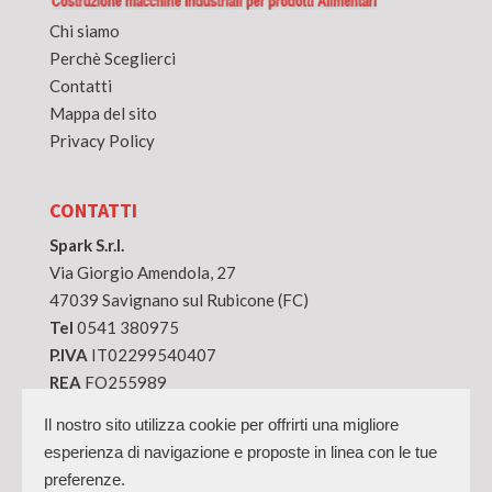
Chi siamo
Perchè Sceglierci
Contatti
Mappa del sito
Privacy Policy
CONTATTI
Spark S.r.l.
Via Giorgio Amendola, 27
47039 Savignano sul Rubicone (FC)
Tel
0541 380975
P.IVA
IT02299540407
REA
FO255989
Capitale Sociale
36.400,00€
Il nostro sito utilizza cookie per offrirti una migliore
E-mail
info@sparktechnology.it
esperienza di navigazione e proposte in linea con le tue
PEC
sparktechnology@cgn.legalmail.it
preferenze.