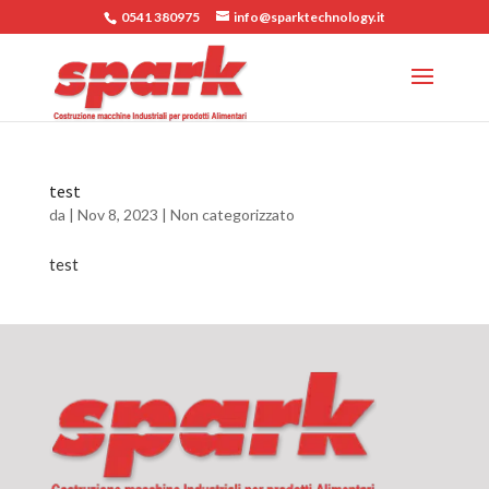
0541 380975
info@sparktechnology.it
test
da
|
Nov 8, 2023
|
Non categorizzato
test