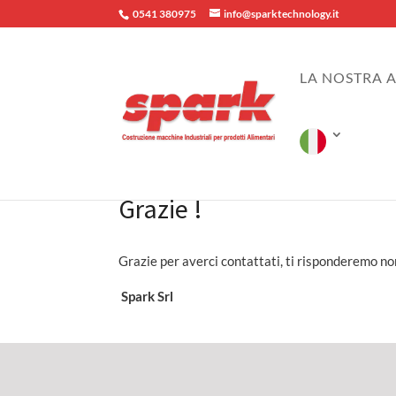
0541 380975
info@sparktechnology.it
LA NOSTRA 
Grazie !
Grazie per averci contattati, ti risponderemo no
Spark Srl