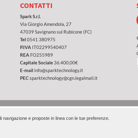
CONTATTI
Spark S.r.l.
Via Giorgio Amendola, 27
47039 Savignano sul Rubicone (FC)
Tel
0541 380975
P.IVA
IT02299540407
REA
FO255989
Capitale Sociale
36.400,00€
E-mail
info@sparktechnology.it
PEC
sparktechnology@cgn.legalmail.it
a di navigazione e proposte in linea con le tue preferenze.