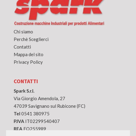
Chi siamo
Perchè Sceglierci
Contatti
Mappa del sito
Privacy Policy
CONTATTI
Spark S.r.l.
Via Giorgio Amendola, 27
47039 Savignano sul Rubicone (FC)
Tel
0541 380975
P.IVA
IT02299540407
REA
FO255989