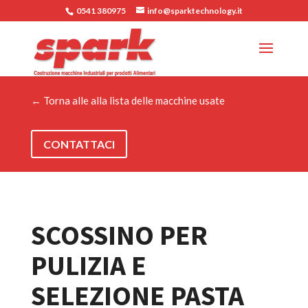
0541 380975
info@sparktechnology.it
← Torna alle alla lista delle macchine usate
CONTATTACI
SCOSSINO PER
PULIZIA E
SELEZIONE PASTA