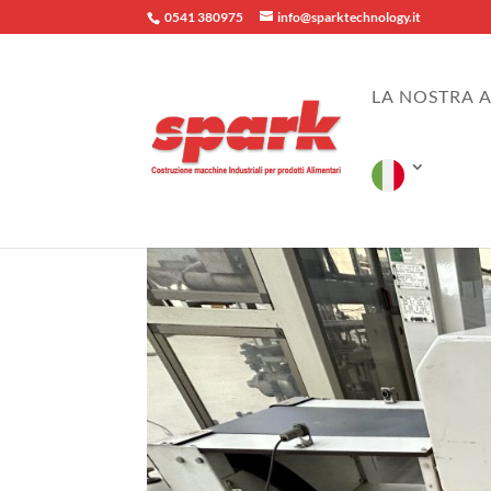
0541 380975
info@sparktechnology.it
LA NOSTRA 